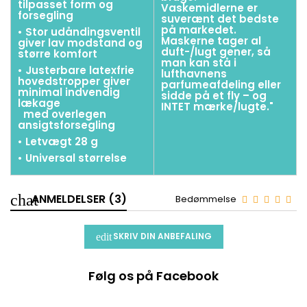
tilpasset form og
Vaskemidlerne er
forsegling
suverænt det bedste
på markedet.
• Stor udåndingsventil
Maskerne tager al
giver lav modstand og
duft-/lugt gener, så
større komfort
man kan stå i
• Justerbare latexfrie
lufthavnens
hovedstropper giver
parfumeafdeling eller
minimal indvendig
sidde på et fly – og
lækage
INTET mærke/lugte."
med overlegen
ansigtsforsegling
• Letvægt 28 g
• Universal størrelse
ANMELDELSER (3)
Bedømmelse
SKRIV DIN ANBEFALING
Følg os på Facebook