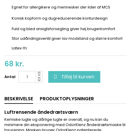
Egnet for allergikere og mennesker der lider af MCS
Konisk kopform og dugreducerende konturdesign
Fuld og blød ansigtsforsegling giver høj brugerkomfort
Stor udåndingsventil giver lav modstand og større komfort
Latex-fri
68 kr.
Tilføj til kurven
Antal

BESKRIVELSE
PRODUKTOPLYSNINGER
Luftrensende åndedrætsværn
Kemiske lugte og dårlige lugte er overalt, og nu kan du
minimere din eksponering med OdorKlenz åndedrætsmaske til
forurening. Masken bruger OdorKlenz patenterede