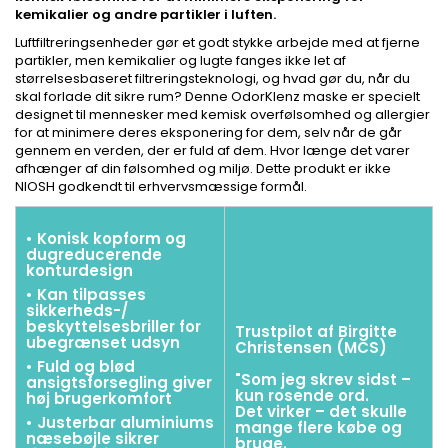
kemikalier og andre partikler i luften.
Luftfiltreringsenheder gør et godt stykke arbejde med at fjerne
partikler, men kemikalier og lugte fanges ikke let af
størrelsesbaseret filtreringsteknologi, og hvad gør du, når du
skal forlade dit sikre rum? Denne OdorKlenz maske er specielt
designet til mennesker med kemisk overfølsomhed og allergier
for at minimere deres eksponering for dem, selv når de går
gennem en verden, der er fuld af dem. Hvor længe det varer
afhænger af din følsomhed og miljø. Dette produkt er ikke
NIOSH godkendt til erhvervsmæssige formål.
• Konisk kopform og
dugreducerende
konturdesign
• Kan tilpasses
sikkerheds-/
beskyttelsesbriller for
Trustpilot af Birgitte
ubegrænset udsyn
Christensen (MCS)
• Fuld og blød
"Som jeg skrev sidst –
ansigtsforsegling giver
kun rosende ord.
høj brugerkomfort
Det virker – det skulle
• Justerbar aluminiums
mange flere købe og
næsebøjle sikrer
bruge.