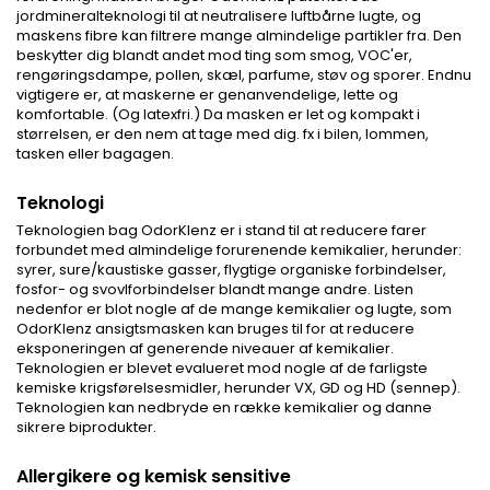
jordmineralteknologi til at neutralisere luftbårne lugte, og
maskens fibre kan filtrere mange almindelige partikler fra. Den
beskytter dig blandt andet mod ting som smog, VOC'er,
rengøringsdampe, pollen, skæl, parfume, støv og sporer. Endnu
vigtigere er, at maskerne er genanvendelige, lette og
komfortable. (Og latexfri.) Da masken er let og kompakt i
størrelsen, er den nem at tage med dig. fx i bilen, lommen,
tasken eller bagagen.
Teknologi
Teknologien bag OdorKlenz er i stand til at reducere farer
forbundet med almindelige forurenende kemikalier, herunder:
syrer, sure/kaustiske gasser, flygtige organiske forbindelser,
fosfor- og svovlforbindelser blandt mange andre. Listen
nedenfor er blot nogle af de mange kemikalier og lugte, som
OdorKlenz ansigtsmasken kan bruges til for at reducere
eksponeringen af generende niveauer af kemikalier.
Teknologien er blevet evalueret mod nogle af de farligste
kemiske krigsførelsesmidler, herunder VX, GD og HD (sennep).
Teknologien kan nedbryde en række kemikalier og danne
sikrere biprodukter.
Allergikere og kemisk sensitive