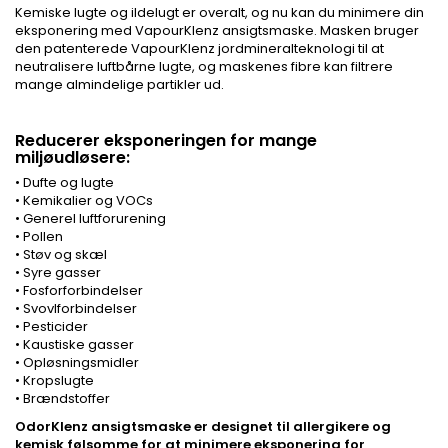
Kemiske lugte og ildelugt er overalt, og nu kan du minimere din
eksponering med VapourKlenz ansigtsmaske. Masken bruger
den patenterede VapourKlenz jordmineralteknologi til at
neutralisere luftbårne lugte, og maskenes fibre kan filtrere
mange almindelige partikler ud.
Reducerer eksponeringen for mange
miljøudløsere:
• Dufte og lugte
• Kemikalier og VOCs
• Generel luftforurening
• Pollen
• Støv og skæl
• Syre gasser
• Fosforforbindelser
• Svovlforbindelser
• Pesticider
• Kaustiske gasser
• Opløsningsmidler
• Kropslugte
• Brændstoffer
OdorKlenz ansigtsmaske er designet til allergikere og
kemisk følsomme for at minimere eksponering for