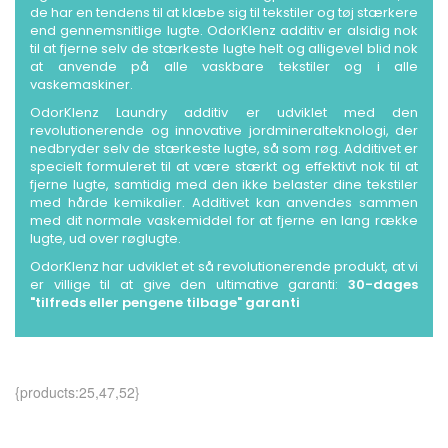
de har en tendens til at klæbe sig til tekstiler og tøj stærkere
end gennemsnitlige lugte. OdorKlenz additiv er alsidig nok
til at fjerne selv de stærkeste lugte helt og alligevel blid nok
at anvende på alle vaskbare tekstiler og i alle
vaskemaskiner.
OdorKlenz Laundry additiv er udviklet med den
revolutionerende og innovative jordmineralteknologi, der
nedbryder selv de stærkeste lugte, så som røg. Additivet er
specielt formuleret til at være stærkt og effektivt nok til at
fjerne lugte, samtidig med den ikke belaster dine tekstiler
med hårde kemikalier. Additivet kan anvendes sammen
med dit normale vaskemiddel for at fjerne en lang række
lugte, ud over røglugte.
OdorKlenz har udviklet et så revolutionerende produkt, at vi
er villige til at give den ultimative garanti:
30-dages
"tilfreds eller pengene tilbage" garanti
{products:25,47,52}