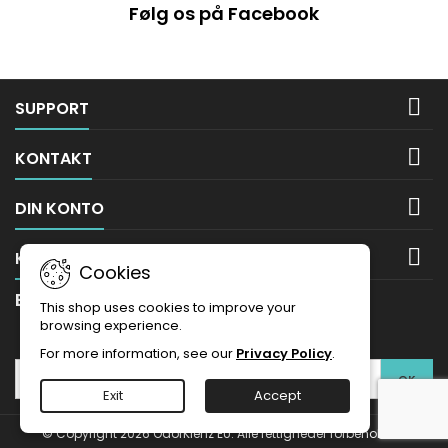
Følg os på Facebook

SUPPORT

KONTAKT

DIN KONTO

KONTAKT
Cookies
Betalingsmåder
This shop uses cookies to improve your
browsing experience.
NYHEDSBREV
For more information, see our
Privacy Policy
.
Exit
Accept
© Copyright 2026 OdorKlenz EU. Alle rettigheder forbeholdes.