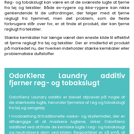
Røg- og tobakslugt kan være en af de sværeste lugte at fjerne
fra tøj og tekstiler. Både ex-rygere og ikke-rygere kan nikke
genkendende til de udfordringer, der følger med at fjerne
røglugt fra hjemmet, men det problem, som de fleste
forbrugere står over for, er at finde et produkt, der kan fjerne
røglugt fra tekstiler.
Stærke kemikalier har længe været den eneste kilde til effektivt
at fjerne røglugt fra tøj og tekstiler. Der er imidlertid et produkt
på markedet nu, der hverken indeholder stærke kemikalier eller
problematiske duftstoffer.
-
OdorKlenz Laundry additiv
fjerner røg- og tobakslugt
OdorKlenz Laundry additiv er blevet afprøvet på nogle af
de stærkeste lugte, herunder fjernelse af røg og tobakslugt
fra tøj og sengetøj.
I modsætning til traditionelle vaske- og skyllemidler, der er
afhængige af at maskere lugtene, virker OdorKlenz
additivet ved at finde de kemiske lugte i røg- og tobakslugt
og neutralisere dem ved kilden. Røgpartikler er så små, at