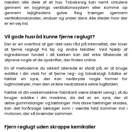
næsten alle dele af et hus. Tobaksrøg kan nemt cirkulere
gennem en bygnings ventilationssystem eller komme op
gennem lejlighedens gulve. Røg trænger igennem
ventilationskanaler, vinduer og under døre. Alle steder hvor der
er en vej ind.
Vil gode husråd kunne fjerne røglugt?
Der er en overflod af gør-det-selv råd på Internettet, der lover
at fjerne røglugt fra tøj og andre tekstiler. Ved hjælp af
ingredienser fundet i dit køkken kan det virke tiltalende at
afprøve nogle af de opskrifter, der findes online.
En af metoderne du sikkert allerede er stødt på, er at bruge
eddike i din vask for at fjerne røg- og tobakslugt. Eddike er
faktisk en syre, der kan nedbryde nogle former for
lugtmolekyler, men den vil ikke neutralisere selve lugtkilden.
Faktisk vil din vaskemaskine-fabrikant være stærkt uenig i, at du
bruger eddike i din maskine, da det er en syre, der vil
ætse gummislanger og tætninger. Hvis disse tætninger skades,
kan det forårsage lækager som i værste fald kommer ind i
motoren, der så brænder sammen.
Fjern røglugt uden skrappe kemikalier