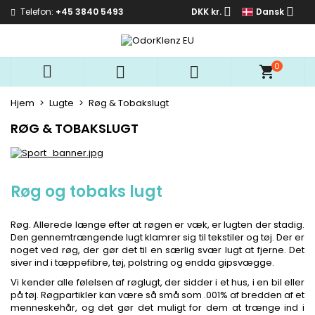


Telefon:
+45 3840 5493
DKK kr.
Dansk
×
×
×
×
Mine ønskelister
((modalTitle))
Opret ønskeliste
Log ind
add_circle_outline
Opret en ny liste
((confirmMessage))
Du skal være logget på for at gemme produkter på
0
Ønskelistenavn



din ønskeliste.
Hjem
Lugte
Røg & Tobakslugt
((cancelText))
((modalDeleteText))
Fortryd
Log ind
RØG & TOBAKSLUGT
Fortryd
Opret ønskeliste
Røg og tobaks lugt
Røg. Allerede længe efter at røgen er væk, er lugten der stadig.
Den gennemtrængende lugt klamrer sig til tekstiler og tøj. Der er
noget ved røg, der gør det til en særlig svær lugt at fjerne. Det
siver ind i tæppefibre, tøj, polstring og endda gipsvægge.
Vi kender alle følelsen af røglugt, der sidder i et hus, i en bil eller
på tøj. Røgpartikler kan være så små som .001% af bredden af et
menneskehår, og det gør det muligt for dem at trænge ind i