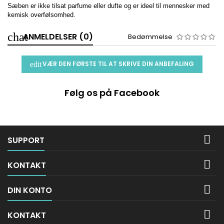
Sæben er ikke tilsat parfume eller dufte og er ideel til mennesker med
kemisk overfølsomhed.
ANMELDELSER (0)
Bedømmelse
VÆR DEN FØRSTE TIL AT SKRIVE DIN ANBEFALING
Følg os på Facebook

SUPPORT

KONTAKT

DIN KONTO

KONTAKT