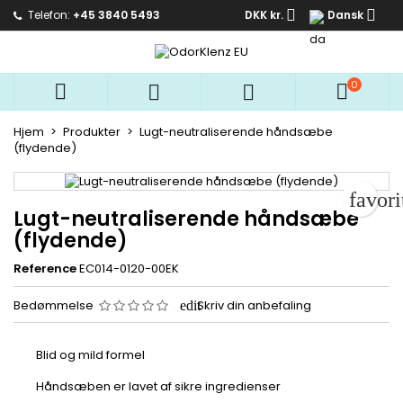


Telefon:
+45 3840 5493
DKK kr.
Dansk
Mine ønskelister
Opret ønskeliste
Log ind
add_circle_outline
Opret en ny liste
Du skal være logget på for at gemme produkter på din
0
Ønskelistenavn



ønskeliste.
Hjem
Produkter
Lugt-neutraliserende håndsæbe
(flydende)
Fortryd
L
Fortryd
Opret ønske
favor
Lugt-neutraliserende håndsæbe
(flydende)
Reference
EC014-0120-00EK
Bedømmelse
Skriv din anbefaling
Blid og mild formel
Håndsæben er lavet af sikre ingredienser