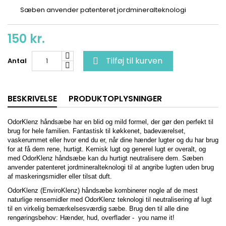
Sæben anvender patenteret jordmineralteknologi
150 kr.
Tilføj til kurven
Antal

BESKRIVELSE
PRODUKTOPLYSNINGER
OdorKlenz håndsæbe har en blid og mild formel, der gør den perfekt til
brug for hele familien. Fantastisk til køkkenet, badeværelset,
vaskerummet eller hvor end du er, når dine hænder lugter og du har brug
for at få dem rene, hurtigt. Kemisk lugt og generel lugt er overalt, og
med OdorKlenz håndsæbe kan du hurtigt neutralisere dem. Sæben
anvender patenteret jordmineralteknologi til at angribe lugten uden brug
af maskeringsmidler eller tilsat duft.
OdorKlenz (EnviroKlenz) håndsæbe kombinerer nogle af de mest
naturlige rensemidler med OdorKlenz teknologi til neutralisering af lugt
til en virkelig bemærkelsesværdig sæbe. Brug den til alle dine
rengøringsbehov: Hænder, hud, overflader - you name it!