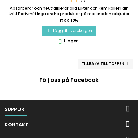
(1)
Absorberar och neutraliserar alla lukter och kemikalier i din
tvätt Parfymfri Inga andra produkter på marknaden erbjuder
denna avancerade teknik Pulvret förhindrar luktproblem
DKK 125
orsakad av svett eller annan organisk lukt
Lägg till i varukorgen

I lager

TILLBAKA TILL TOPPEN

Följ oss på Facebook

SUPPORT

KONTAKT