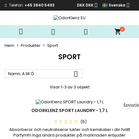


Telefon:
+45 3840 5493
DKK DKK
Svenska
Mina önskelistor
((modalTitle))
Skapa en önskelista
Logga in
add_circle_outline
Skapa en ny lista
((confirmMessage))
Du måste vara inloggad för att kunna lägga till produkter i
0
Önskelistans namn



din önskelista.
Hem
Produkter
Sport
((cancelText))
((modalDeleteText)
Avbryt
Logga i
SPORT
Avbryt
Skapa en önskelist

Namn, A till Ö
Visar 1-3 av 3 objekt
favori
ODORKLENZ SPORT LAUNDRY - 1,7 L
(5)
Absorberar och neutraliserar lukter och kemikalier i din tvätt
Parfymfri Inga andra produkter på marknaden erbjuder