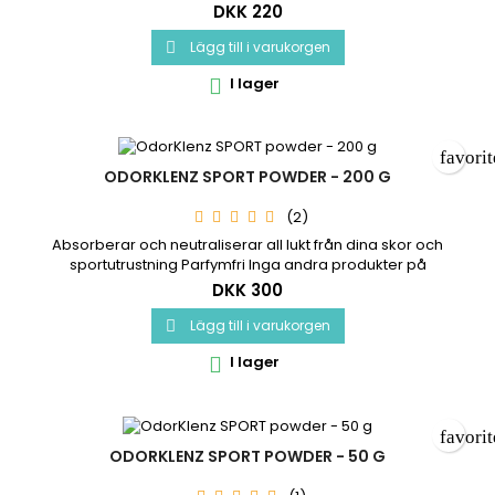
denna avancerade teknik Deklarerad i samarbete med
DKK 220
Asthma Allergy Nordic Tillräckligt för 30 små (4 kg) eller 15
vanliga (8 kg) tvättar Doseringskopp ingår
Lägg till i varukorgen

I lager

favori
ODORKLENZ SPORT POWDER - 200 G
(2)
Absorberar och neutraliserar all lukt från dina skor och
sportutrustning Parfymfri Inga andra produkter på
marknaden erbjuder denna avancerade teknik Pulvret
DKK 300
förhindrar luktproblem orsakad av svett eller annan organisk
lukt
Lägg till i varukorgen

I lager

favori
ODORKLENZ SPORT POWDER - 50 G