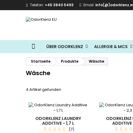
Telefon:
+45 3840 5493
Email:
info(@)odorklenz.e
I
(
W
A
ad
((
Si
Na
zu
STARTSEITE
ÜBER ODORKLENZ
ALLERGIE & MCS
Startseite
Produkte
Wäsche
Wäsche
4 Artikel gefunden
ODORKLENZ LAUNDRY
ODORKLENZ 
ADDITIVE - 1,7 L
ADDITIVE -
(7)