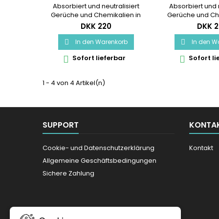
Absorbiert und neutralisiert
Absorbiert und n
Gerüche und Chemikalien in
Gerüche und Ch
Ihrer Kleidung Frei von
Ihrer Kleidun
DKK 220
DKK 2
Duftstoffen Keine anderen
Duftstoffen Ke
Produkte auf dem Markt
Produkte auf
In den Warenkorb
In den W


verfügen über diese
verfügen üb
Sofort lieferbar
Sofort li


fortschrittliche Technologie
fortschrittliche
Laundry Additive ist in
Laundry Addit
Zusammenarbeit mit Asthma
Zusammenarbeit
1 - 4 von 4 Artikel(n)
Allergy Nordic deklariert Reicht
Allergy Nordic dek
für 30 kleine (4 kg) oder 15
für 40 klein
normale (8 kg) Wäschen
oder 20 norma
Dosierbecher enthalten
Wäschen Dosie
Lieferumfang 
SUPPORT
KONTA
Cookie- und Datenschutzerklärung
Kontakt
Allgemeine Geschäftsbedingungen
Sichere Zahlung