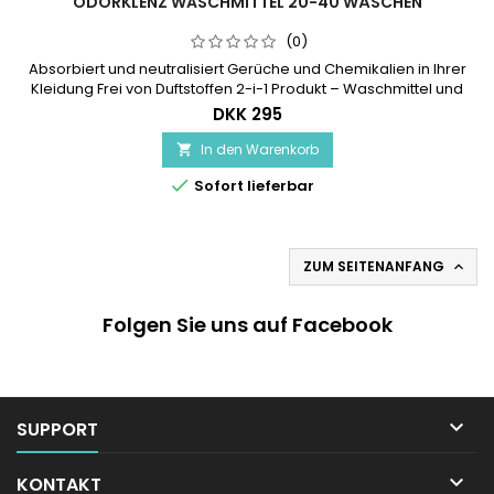
ODORKLENZ WASCHMITTEL 20-40 WÄSCHEN
(0)
Absorbiert und neutralisiert Gerüche und Chemikalien in Ihrer
Kleidung Frei von Duftstoffen 2-i-1 Produkt – Waschmittel und
Geruchsentferner in einem Reicht für 40 kleine (4 kg) oder 20
DKK 295
normale (8 kg) Wäschen Dosierbecher enthalten
In den Warenkorb


Sofort lieferbar
ZUM SEITENANFANG

Folgen Sie uns auf Facebook

SUPPORT

KONTAKT