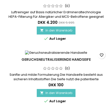
(0)
Luftreiniger auf Basis natürlicher Erdmineraltechnologie
HEPA-Filterung Für Allergiker und MCS-Betroffene geeignet
Entfernt Gerüche und Allergene aus der Luft Kontrolle von
DKK 4.200
DKK 5.995
Partikeln, Bakterien, Viren und anderen Allergenen Einfache
Operation Niedrige Wartungskosten Sehen Sie hier die
In den Warenkorb

Broschüre (Deutsch) Sehen Sie hier die Anleitung (Englisch)

Auf Lager
favorite_border
GERUCHSNEUTRALISIERENDE HANDSEIFE
(0)
Sanfte und milde Formulierung Die Handseife besteht aus
sicheren Inhaltsstoffen Die Seife nutzt die patentierte
Erdmineral-Technologie
DKK 100
In den Warenkorb


Auf Lager