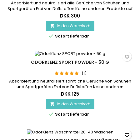
Absorbiert und neutralisiert alle Gerüche von Schuhen und
Sportgeräten Frei von Duftstoffen Keine anderen Produkte auf
dem Markt verfügen über diese fortschrittliche Technologie
DKK 300
Das Pulver verhindert Geruchsbelästigungen verursacht
durch Schweiß oder andere organische Gerüche
In den Warenkorb


Sofort lieferbar
favorite_border
ODORKLENZ SPORT POWDER - 50 G
(1)
Absorbiert und neutralisiert sämtliche Gerüche von Schuhen
und Sportgeräten Frei von Duftstoffen Keine anderen
Produkte auf dem Markt verfügen über diese fortschrittliche
DKK 125
Technologie Das Pulver verhindert Geruchsbelästigungen
verursacht durch Schweiß oder andere organische Gerüche
In den Warenkorb


Sofort lieferbar
favorite_border