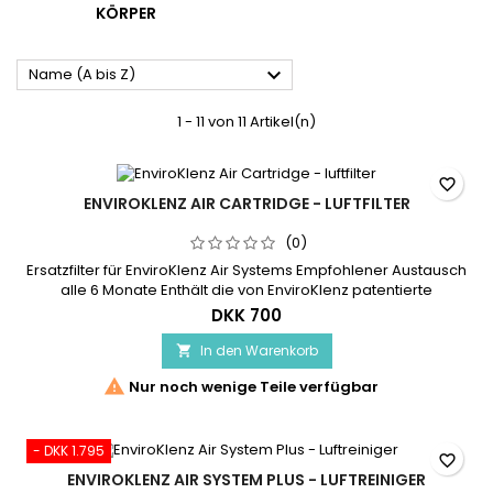
KÖRPER

Name (A bis Z)
1 - 11 von 11 Artikel(n)
favorite_border
ENVIROKLENZ AIR CARTRIDGE - LUFTFILTER
(0)
Ersatzfilter für EnviroKlenz Air Systems Empfohlener Austausch
alle 6 Monate Enthält die von EnviroKlenz patentierte
Erdmineraltechnologie Beseitigt 99,9 % der Viren und
DKK 700
Bakterien aus der Luft (Testergebnisse) Inhaltsstoffe:
Magnesiumoxid (MgO), Zinkoxid (ZnO), Titandioxid (TiO2)
In den Warenkorb


Nur noch wenige Teile verfügbar
- DKK 1.795
favorite_border
ENVIROKLENZ AIR SYSTEM PLUS - LUFTREINIGER