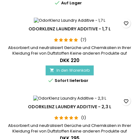

Auf Lager
favorite_border
ODORKLENZ LAUNDRY ADDITIVE - 1,7 L
(7)
Absorbiert und neutralisiert Gerüche und Chemikalien in Ihrer
Kleidung Frei von Duftstoffen Keine anderen Produkte auf
dem Markt verfügen über diese fortschrittliche Technologie
DKK 220
Laundry Additive ist in Zusammenarbeit mit Asthma Allergy
Nordic deklariert Reicht für 30 kleine (4 kg) oder 15 normale
In den Warenkorb

(8 kg) Wäschen Dosierbecher enthalten

Sofort lieferbar
favorite_border
ODORKLENZ LAUNDRY ADDITIVE - 2,3 L
(1)
Absorbiert und neutralisiert Gerüche und Chemikalien in Ihrer
Kleidung Frei von Duftstoffen Keine anderen Produkte auf
dem Markt verfügen über diese fortschrittliche Technologie
DKK 295