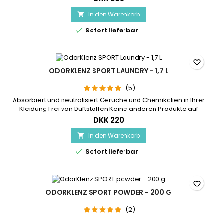
Laundry Additive ist in Zusammenarbeit mit Asthma Allergy
Nordic deklariert Reicht für 40 kleine (4 kg) oder 20 normale
In den Warenkorb

(8 kg) Wäschen Dosierbecher im Lieferumfang enthalten

Sofort lieferbar
favorite_border
ODORKLENZ SPORT LAUNDRY - 1,7 L
(5)
Absorbiert und neutralisiert Gerüche und Chemikalien in Ihrer
Kleidung Frei von Duftstoffen Keine anderen Produkte auf
dem Markt verfügen über diese fortschrittliche Technologie
DKK 220
SPORT Laundry Additive ist in Zusammenarbeit mit Asthma
Allergy Nordic deklariert Reicht für 30 kleine (4 kg) oder 15
In den Warenkorb

normale (8 kg) Wäschen Dosierbecher enthalten

Sofort lieferbar
favorite_border
ODORKLENZ SPORT POWDER - 200 G
(2)