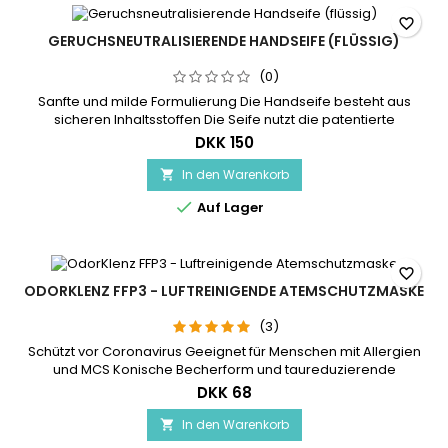
favorite_border
GERUCHSNEUTRALISIERENDE HANDSEIFE (FLÜSSIG)
(0)
Sanfte und milde Formulierung Die Handseife besteht aus
sicheren Inhaltsstoffen Die Seife nutzt die patentierte
Erdmineral-Technologie
DKK 150
In den Warenkorb


Auf Lager
favorite_border
ODORKLENZ FFP3 - LUFTREINIGENDE ATEMSCHUTZMASKE
(3)
Schützt vor Coronavirus Geeignet für Menschen mit Allergien
und MCS Konische Becherform und taureduzierende
Konturgestaltung Die vollständige und weiche
DKK 68
Gesichtsversiegelung bietet einen hohen Benutzerkomfort
Das große Ausatemventil bietet geringen Widerstand und
In den Warenkorb

mehr Komfort Latex-frei