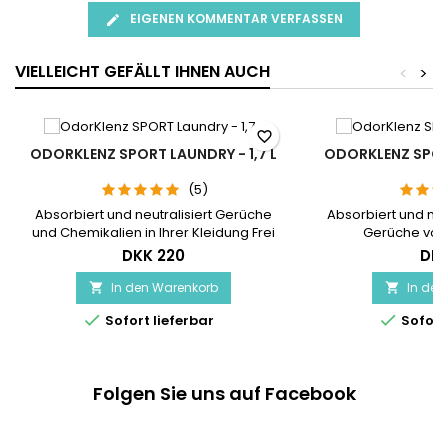
EIGENEN KOMMENTAR VERFASSEN
VIELLEICHT GEFÄLLT IHNEN AUCH
<
>
favorite_border
ODORKLENZ SPORT LAUNDRY - 1,7 L
ODORKLENZ SPOR
(5)
Absorbiert und neutralisiert Gerüche
Absorbiert und neu
und Chemikalien in Ihrer Kleidung Frei
Gerüche von
von Duftstoffen Keine anderen
Sportgeräten Frei v
DKK 220
DKK
Produkte auf dem Markt verfügen über
anderen Produk
diese fortschrittliche Technologie
verfügen über die
In den Warenkorb
In den


SPORT Laundry Additive ist in
Technologie Das 


Sofort lieferbar
Sofort 
Zusammenarbeit mit Asthma Allergy
Geruchsbelästig
Nordic deklariert Reicht für 30 kleine (4
durch Schwei
kg) oder 15 normale (8 kg) Wäschen
organisc
Dosierbecher enthalten
Folgen Sie uns auf Facebook