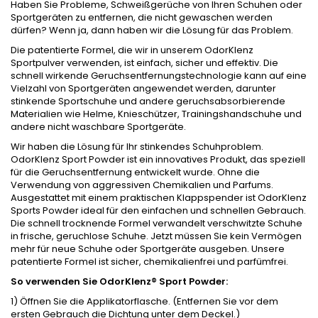
Haben Sie Probleme, Schweißgerüche von Ihren Schuhen oder
Sportgeräten zu entfernen, die nicht gewaschen werden
dürfen? Wenn ja, dann haben wir die Lösung für das Problem.
Die patentierte Formel, die wir in unserem OdorKlenz
Sportpulver verwenden, ist einfach, sicher und effektiv. Die
schnell wirkende Geruchsentfernungstechnologie kann auf eine
Vielzahl von Sportgeräten angewendet werden, darunter
stinkende Sportschuhe und andere geruchsabsorbierende
Materialien wie Helme, Knieschützer, Trainingshandschuhe und
andere nicht waschbare Sportgeräte.
Wir haben die Lösung für Ihr stinkendes Schuhproblem.
OdorKlenz Sport Powder ist ein innovatives Produkt, das speziell
für die Geruchsentfernung entwickelt wurde. Ohne die
Verwendung von aggressiven Chemikalien und Parfums.
Ausgestattet mit einem praktischen Klappspender ist OdorKlenz
Sports Powder ideal für den einfachen und schnellen Gebrauch.
Die schnell trocknende Formel verwandelt verschwitzte Schuhe
in frische, geruchlose Schuhe. Jetzt müssen Sie kein Vermögen
mehr für neue Schuhe oder Sportgeräte ausgeben. Unsere
patentierte Formel ist sicher, chemikalienfrei und parfümfrei.
So verwenden Sie OdorKlenz® Sport Powder:
1) Öffnen Sie die Applikatorflasche. (Entfernen Sie vor dem
ersten Gebrauch die Dichtung unter dem Deckel.)