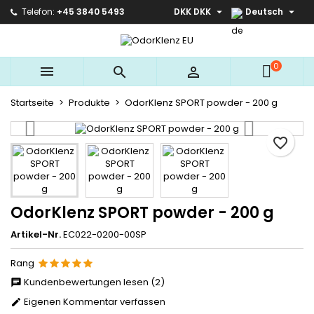


Telefon:
+45 3840 5493
DKK DKK
Deutsch
×
×
×
Ihre Wunschlisten
Wunschliste erstellen
Anmelden
Create new list
add_circle_outline
Sie müssen angemeldet sein, um Artikel Ihrer
0
Name der Wunschliste



Wunschliste hinzufügen zu können.
Startseite
Produkte
OdorKlenz SPORT powder - 200 g
Abbrechen
Anmelden
Abbrechen
Wunschliste erstellen
favorite_border
OdorKlenz SPORT powder - 200 g
Artikel-Nr.
EC022-0200-00SP
Rang
Kundenbewertungen lesen (2)
Eigenen Kommentar verfassen