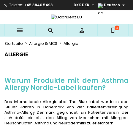


Telefon:
+45 3840 5493
DKK DKK
Deutsch
×
×
×
×
Ihre Wunschlisten
((modalTitle))
Wunschliste erstellen
Anmelden
Create new list
add_circle_outline
((confirmMessage))
Sie müssen angemeldet sein, um Artikel Ihrer
0
Name der Wunschliste



Wunschliste hinzufügen zu können.
Startseite
Allergie & MCS
Allergie
((cancelText))
((modalDeleteText))
Abbrechen
Anmelden
ALLERGIE
Abbrechen
Wunschliste erstellen
Warum Produkte mit dem Asthma
Allergy Nordic-Label kaufen?
Das internationale Allergielabel The Blue Label wurde in den
1980er Jahren in Dänemark von der Patientenvereinigung
Asthma-Allergy Denmark gegründet. Ein Patientenverein, der
sich dafür einsetzt, den Alltag von Menschen mit Allergien,
Heuschnupfen, Asthma und Neurodermitis zu erleichtern.