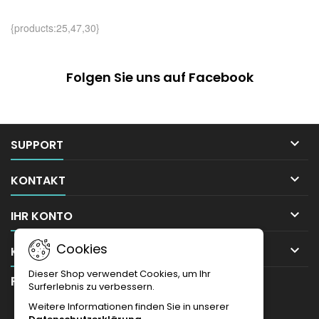
{products:25,47,30}
Folgen Sie uns auf Facebook

SUPPORT

KONTAKT

IHR KONTO
Cookies

KONTAKT
Dieser Shop verwendet Cookies, um Ihr
Payment methods
Surferlebnis zu verbessern.
NEWSLETTER
Weitere Informationen finden Sie in unserer